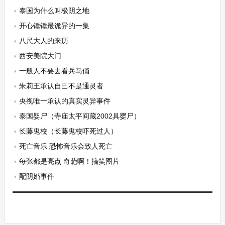
泰国为什么叫极阴之地
开心锤锤最诡异的一集
八尺大人的来历
西安美院大门
一般人不要去看兵马俑
朱莉王承认自己不是通灵者
央视唯一承认的真实灵异事件
泰国婴尸（寺庙太平间藏2002具婴尸）
长藤鬼校（长藤鬼校吓死过人）
死亡音乐 恐怖音乐会致人死亡
每张都是亮点 奇葩啊！搞笑图片
配阴婚事件