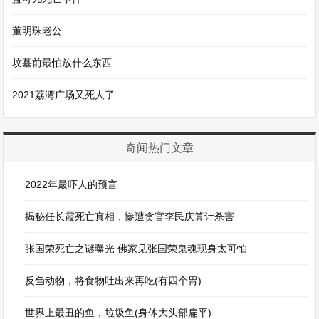
董明珠老公
坟墓前最怕放什么东西
2021荔湾广场又死人了
奇闻热门文章
2022年最吓人的预言
揭秘任长霞死亡真相，惨遭贪官李民庆算计杀害
张国荣死亡之谜曝光 佛家见张国荣鬼魂现身太可怕
反刍动物，将食物吐出来再吃(有四个胃)
世界上最丑的鱼，垃圾鱼(身体大头部扁平)