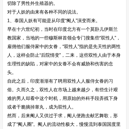
切除了男性外生殖器的。
对于人妖的由来有各种不同的说法。
1、泰国人妖有可能是从印度“阉人”演变而来。
早在十六世纪初，当时在印度北方有一个莫卧儿伊斯兰
教国家，当地的一些穆斯林首领会专门搜集些“双性人”，
雇佣他们服侍家中的女眷，“双性人”指的是先天性的两性
人，这样会防止“后院情变”，二来，这些双性人由于本身
生理性的缺陷，对家中的女眷不会有威胁和伤害的念
头。
自此之后，印度渐渐有了聘用双性人人服侍女眷的习
俗。久而久之，双性人在市场上越来越少，有些生计艰
难的男人却看中这个时机，用原始的外科手段弄残下身
或者干脆摘掉睾丸，成为双性人。
然而，后来阉人又供过于求，阉人便跑去献艺舞歌，形
成了“阉人圈”。阉人的流动性极大，慢慢流到泰国国度里