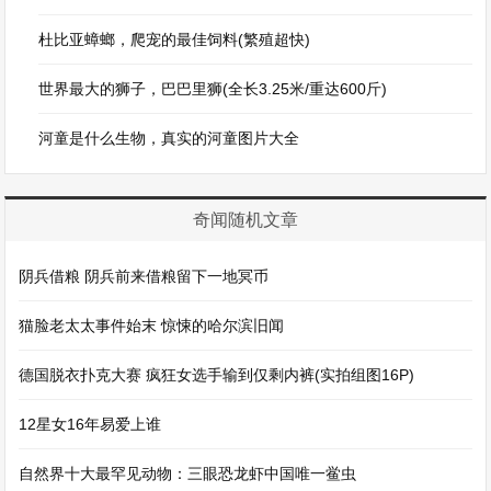
杜比亚蟑螂，爬宠的最佳饲料(繁殖超快)
世界最大的狮子，巴巴里狮(全长3.25米/重达600斤)
河童是什么生物，真实的河童图片大全
奇闻随机文章
阴兵借粮 阴兵前来借粮留下一地冥币
猫脸老太太事件始末 惊悚的哈尔滨旧闻
德国脱衣扑克大赛 疯狂女选手输到仅剩内裤(实拍组图16P)
12星女16年易爱上谁
自然界十大最罕见动物：三眼恐龙虾中国唯一鲎虫