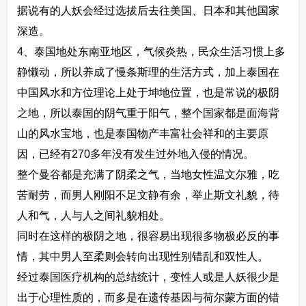
据说有的人妖会经过选拔后去往美国、日本和其他国家
深造。
4、泰国地处东南亚地区，气候炎热，民众生活习惯上多
静懒动，所以养成了慢条斯理的生活方式，加上泰国在
中国风水和方位理论上处于坤地位置，也是常说的极阴
之地，所以泰国的阴气重于阳气，整个国家都是面海背
山的风水宝地，也是泰国物产丰富社会祥和的主要原
因，已经有270多年没有发生过外地入侵的情况。
整个曼谷都是充满了阴柔之气，当地女性温文尔雅，吃
苦耐劳，而男人刚阳不足文静有余，举止斯文礼貌，待
人和气，人与人之间礼貌相处。
同时在这样的极阴之地，很容易出现很多物极必反的事
情，其中男人至柔则会转向出现性别错乱和双性人。
经过泰国医疗机构的总结统计，变性人或是人妖很少是
出于心理性质的，而多是在遗传基因与荷尔蒙方面的错