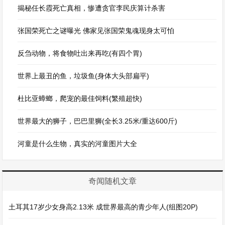
揭秘任长霞死亡真相，惨遭贪官李民庆算计杀害
张国荣死亡之谜曝光 佛家见张国荣鬼魂现身太可怕
反刍动物，将食物吐出来再吃(有四个胃)
世界上最丑的鱼，垃圾鱼(身体大头部扁平)
杜比亚蟑螂，爬宠的最佳饲料(繁殖超快)
世界最大的狮子，巴巴里狮(全长3.25米/重达600斤)
河童是什么生物，真实的河童图片大全
奇闻随机文章
土耳其17岁少女身高2.13米 成世界最高的青少年人(组图20P)