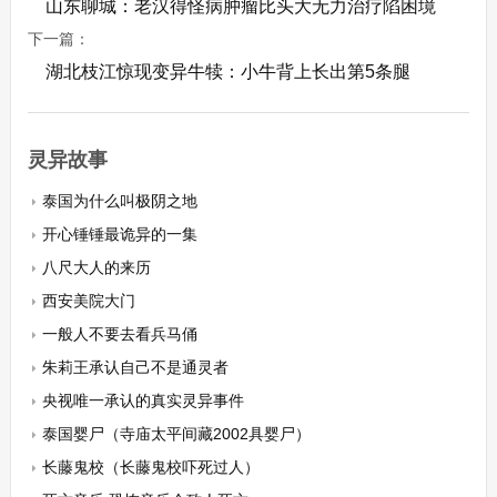
山东聊城：老汉得怪病肿瘤比头大无力治疗陷困境
下一篇：
湖北枝江惊现变异牛犊：小牛背上长出第5条腿
灵异故事
泰国为什么叫极阴之地
开心锤锤最诡异的一集
八尺大人的来历
西安美院大门
一般人不要去看兵马俑
朱莉王承认自己不是通灵者
央视唯一承认的真实灵异事件
泰国婴尸（寺庙太平间藏2002具婴尸）
长藤鬼校（长藤鬼校吓死过人）