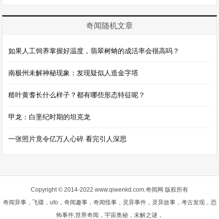
奇闻随机文章
如果人工饲养掌握好温度，翡翠树蚺的成活率会很高吗？
南极州未解神秘现象：发现疑似人造金字塔
糙叶黄耆长什么样子？都有哪些形态特征呢？
甲龙：白垩纪时期的坦克龙
一张照片竟令亿万人心碎 看完引人深思
Copyright © 2014-2022 www.qiwenkd.com.奇闻网 版权所有
奇闻异事，飞碟，ufo，奇闻趣事，奇闻怪事，灵异事件，灵异故事，考古发现，恐
怖事件,世界奇闻，宇宙奥秘，未解之谜，