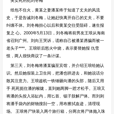
美女死刑犯刘冬梅
纸包不住火，黄某之妻潘某终于知道了丈夫的风流
史，于是告诫刘冬梅，让她赶快离开自己的丈夫，不要
纠缠不休。刘冬梅担心以后和黄某交往受阻碍，遂生报
复之 心。2000年5月13日，刘冬梅将前男友王琅从海南
省召到广州。刘向王哭诉，谎称自己被潘某诱骗而被一
老头子****。王琅听后怒火中烧，表示要替她报 仇雪
恨，两人很快商议了一条计谋。
第三天，刘冬梅将潘某骗至宾馆，并介绍王琅给她认
识。然后她假装上卫生间，把潘也哄进去，和她说话分
散其注意力。王琅趁机一铁锤砸向潘的头部，随后又用
手 死死扼住潘的喉咙，直到她两脚一蹬才松手。王琅又
将潘的头按入浴缸内，用匕首、锯子肢解尸体。而刘则
将潘手袋内的财物搜刮一空，用布擦拭血迹，清理现
场。 王琅将尸块装入两个旅行箱，分两次将尸体抛入珠