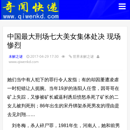
中国最大刑场七大美女集体处决 现场
惨烈
未解之谜
2017-04-29 17:30
世界未解之谜
www.qiwenkd.com
她们当中有人犯下的罪行令人发指；有的却因屡遭凌虐
一时犯错让人扼腕。当年19岁的洛阳人任雪，因哥哥在
矿上失踪，又惨被矿长威逼利诱后愤怒杀死了矿长的二
女儿被判死刑；86年出生的宋丹绑架杀死男友的理由是
去见刘翔……
刘冬梅，杀人碎尸罪，1981年生，河南人，她和前男